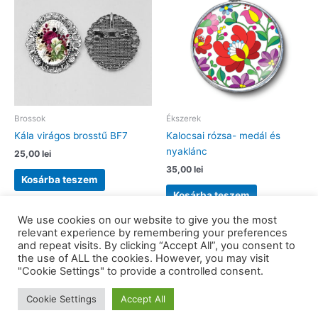
Brossok
Ékszerek
Kála virágos brosstű BF7
Kalocsai rózsa- medál és
nyaklánc
25,00
lei
35,00
lei
Kosárba teszem
Kosárba teszem
We use cookies on our website to give you the most
relevant experience by remembering your preferences
and repeat visits. By clicking “Accept All”, you consent to
the use of ALL the cookies. However, you may visit
Copyright © 2026 barkaerdely.ro | Powered by
Astra WordPress
"Cookie Settings" to provide a controlled consent.
Theme
Cookie Settings
Accept All