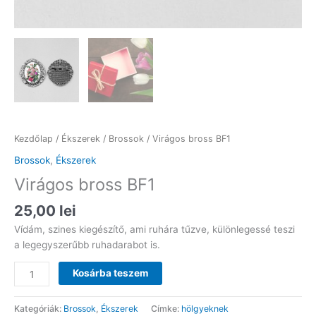
Kezdőlap
/
Ékszerek
/
Brossok
/ Virágos bross BF1
Brossok
,
Ékszerek
Virágos bross BF1
25,00
lei
Vídám, szines kiegészítő, ami ruhára tűzve, különlegessé teszi
a legegyszerűbb ruhadarabot is.
Virágos
Kosárba teszem
bross
BF1
Kategóriák:
Brossok
,
Ékszerek
Címke:
hölgyeknek
mennyiség