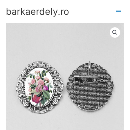
Skip
barkaerdely.ro
to
content