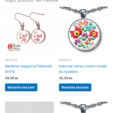
Ékszerek
Ékszerek
Madárka magyaros fülbevaló
Kalocsai színes csokor-medál
EH119
és nyaklánc
29,00
lei
35,00
lei
Kosárba teszem
Kosárba teszem