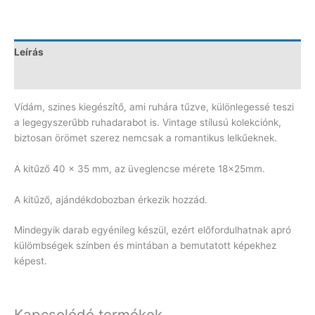
Leírás
Vélemények (0)
Vídám, szines kiegészítő, ami ruhára tűzve, különlegessé teszi
a legegyszerűbb ruhadarabot is. Vintage stílusú kolekciónk,
biztosan örömet szerez nemcsak a romantikus lelkűeknek.
A kitűző 40 x 35 mm, az üveglencse mérete 18x25mm.
A kitűző, ajándékdobozban érkezik hozzád.
Mindegyik darab egyénileg készül, ezért előfordulhatnak apró
külömbségek színben és mintában a bemutatott képekhez
képest.
Kapcsolódó termékek