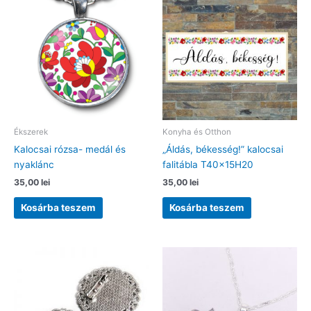
Ékszerek
Konyha és Otthon
Kalocsai rózsa- medál és
„Áldás, békesség!” kalocsai
nyaklánc
falitábla T40x15H20
35,00
lei
35,00
lei
Kosárba teszem
Kosárba teszem