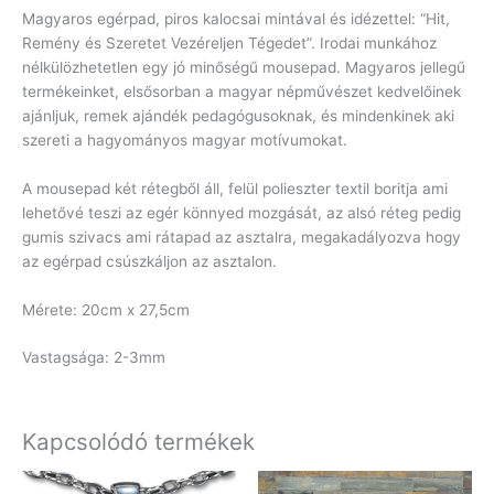
Magyaros egérpad, piros kalocsai mintával és idézettel: “Hit,
Remény és Szeretet Vezéreljen Tégedet”. Irodai munkához
nélkülözhetetlen egy jó minőségű mousepad. Magyaros jellegű
termékeinket, elsősorban a magyar népművészet kedvelőinek
ajánljuk, remek ajándék pedagógusoknak, és mindenkinek aki
szereti a hagyományos magyar motívumokat.
A mousepad két rétegből áll, felül polieszter textil boritja ami
lehetővé teszi az egér könnyed mozgását, az alsó réteg pedig
gumis szivacs ami rátapad az asztalra, megakadályozva hogy
az egérpad csúszkáljon az asztalon.
Mérete: 20cm x 27,5cm
Vastagsága: 2-3mm
Kapcsolódó termékek