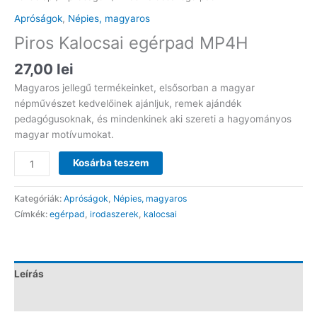
Apróságok
,
Népies, magyaros
Piros Kalocsai egérpad MP4H
27,00
lei
Magyaros jellegű termékeinket, elsősorban a magyar
népművészet kedvelőinek ajánljuk, remek ajándék
pedagógusoknak, és mindenkinek aki szereti a hagyományos
magyar motívumokat.
Piros
Kosárba teszem
Kalocsai
egérpad
Kategóriák:
Apróságok
,
Népies, magyaros
MP4H
Címkék:
egérpad
,
irodaszerek
,
kalocsai
mennyiség
Leírás
Vélemények (0)