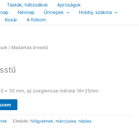
Táskák, hátizsákok
Apróságok
snap
Névnap
Ünnepek
Hobby, szakma
Kosár
A fiókom
ssok
/ Madárkás brosstű
sstű
 40 x 35 mm, az üveglencse mérete 18x25mm.
eszem
erek
Címkék:
hölgyeknek
,
márciuska
,
népies