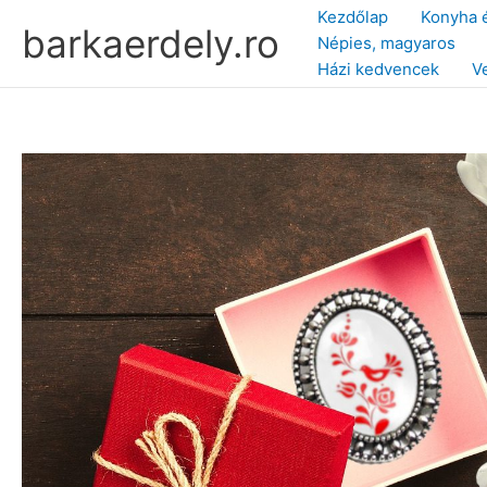
Skip
Kezdőlap
Konyha 
barkaerdely.ro
to
Népies, magyaros
content
Házi kedvencek
V