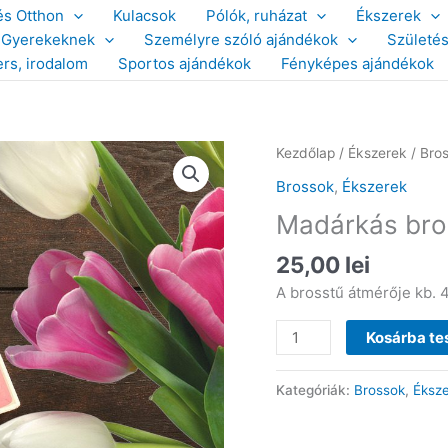
és Otthon
Kulacsok
Pólók, ruházat
Ékszerek
Gyerekeknek
Személyre szóló ajándékok
Születé
ers, irodalom
Sportos ajándékok
Fényképes ajándékok
Kezdőlap
/
Ékszerek
/
Bro
Brossok
,
Ékszerek
Madárkás bro
25,00
lei
A brosstű átmérője kb.
Madárkás
Kosárba t
brosstű
mennyiség
Kategóriák:
Brossok
,
Éksz