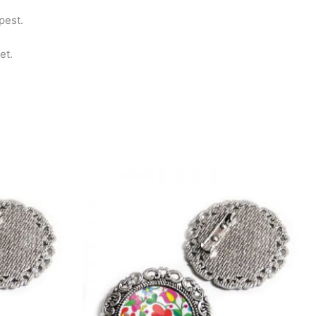
pest.
et.