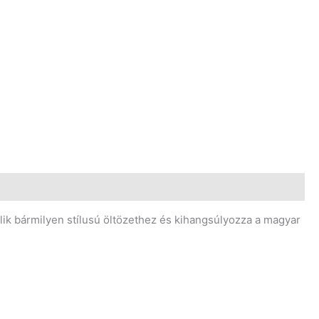
llik bármilyen stílusú öltözethez és kihangsúlyozza a magyar