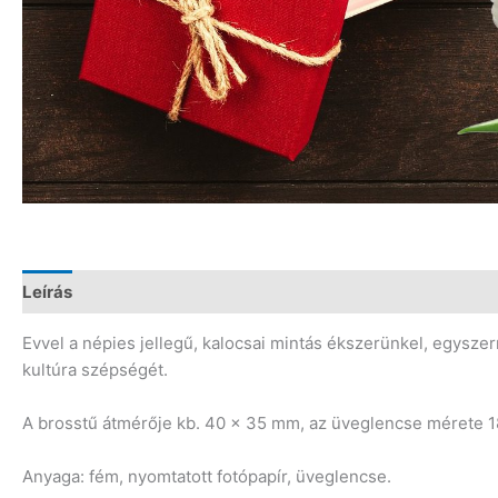
Leírás
Vélemények (0)
Evvel a népies jellegű, kalocsai mintás ékszerünkel, egyszer
kultúra szépségét.
A brosstű átmérője kb. 40 x 35 mm, az üveglencse mérete
Anyaga: fém, nyomtatott fotópapír, üveglencse.