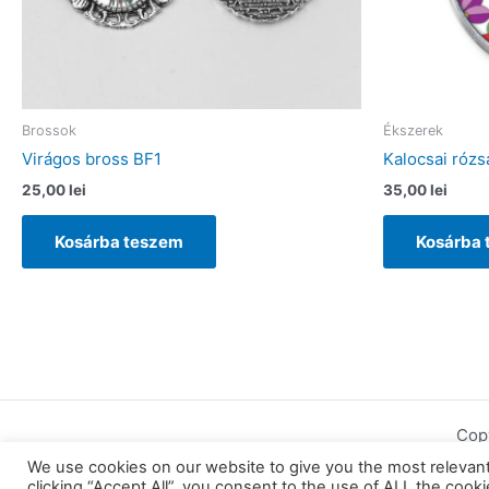
Brossok
Ékszerek
Virágos bross BF1
Kalocsai rózs
25,00
lei
35,00
lei
Kosárba teszem
Kosárba
Cop
We use cookies on our website to give you the most relevan
clicking “Accept All”, you consent to the use of ALL the cook