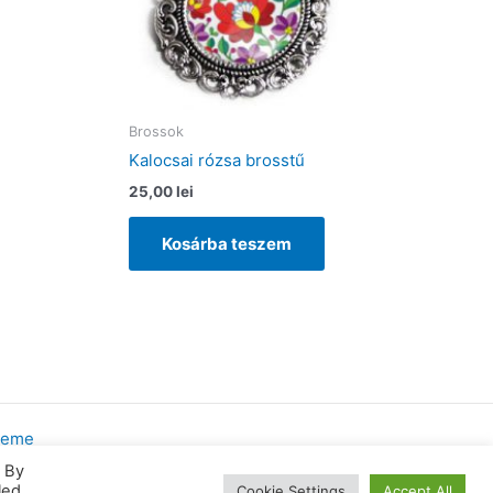
Brossok
Kalocsai rózsa brosstű
25,00
lei
Kosárba teszem
heme
. By
led
Cookie Settings
Accept All