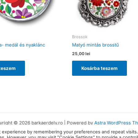
Brossok
a- medál és nyaklánc
Matyó mintás brosstű
25,00
lei
 teszem
Kosárba teszem
yright © 2026 barkaerdely.ro | Powered by
Astra WordPress T
t experience by remembering your preferences and repeat visits
ies. However, you may visit "Cookie Settings" to provide a control