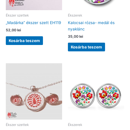
Ékszer szettek
Ékszerek
„Madárka” ékszer szett EH119
Kalocsai rózsa- medál és
nyaklánc
52,00
lei
35,00
lei
Kosárba teszem
Kosárba teszem
Ékszer szettek
Ékszerek