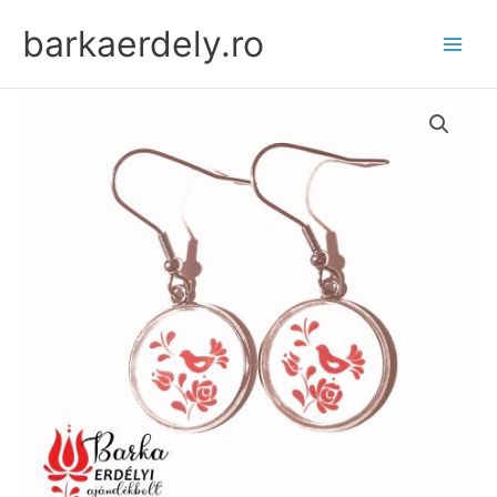
Skip
barkaerdely.ro
to
content