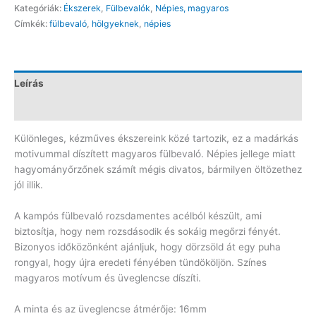
Kategóriák:
Ékszerek
,
Fülbevalók
,
Népies, magyaros
EH119
Címkék:
fülbevaló
,
hölgyeknek
,
népies
mennyiség
Leírás
Vélemények (0)
Különleges, kézműves ékszereink közé tartozik, ez a madárkás
motivummal díszített magyaros fülbevaló. Népies jellege miatt
hagyományőrzőnek számít mégis divatos, bármilyen öltözethez
jól illik.
A kampós fülbevaló rozsdamentes acélból készült, ami
biztosítja, hogy nem rozsdásodik és sokáig megőrzi fényét.
Bizonyos időközönként ajánljuk, hogy dörzsöld át egy puha
rongyal, hogy újra eredeti fényében tündököljön. Színes
magyaros motívum és üveglencse díszíti.
A minta és az üveglencse átmérője: 16mm