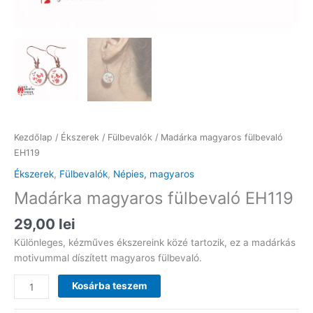
Kezdőlap
/
Ékszerek
/
Fülbevalók
/ Madárka magyaros fülbevaló
EH119
Ékszerek
,
Fülbevalók
,
Népies, magyaros
Madárka magyaros fülbevaló EH119
29,00
lei
Különleges, kézműves ékszereink közé tartozik, ez a madárkás
motivummal díszített magyaros fülbevaló.
Madárka
Kosárba teszem
magyaros
fülbevaló