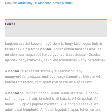
Címkék:
karácsonyi
,
lakásdekor
,
neves ajándék
Leírás
Vélemények (0)
Legjobb családi képeid megérdemlik, hogy különleges helyre
kerüljenek. Ez a fotós
naptár
, egész évben hasznos lesz, és
minden nap megcsodálhatod gyönyörű családodat. Csodás
ajándék nagyszülőknek, távol élő rokonoknak vagy barátoknak.
A
naptár
felső részét személyre szabhatod, egy
megnyerő
fényképpel,
mottóval vagy üzenettel. Mérete A4,
befóliázott karton, fém spirál köti össze az alsó résszel.
A
naptáron
, minden hónap, külön-külön szerepel, a napok
száma nagy méretű, távolról is jól látszik. A hónapokat, A4
méretű, 80gr-os papírra nyomtatjuk. A hónap elteltével az
adott oldal letéphető. A naptár legutolsó lapja, fehér karton.