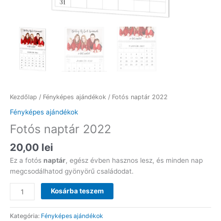
Kezdőlap
/
Fényképes ajándékok
/ Fotós naptár 2022
Fényképes ajándékok
Fotós naptár 2022
20,00
lei
Ez a fotós
naptár
, egész évben hasznos lesz, és minden nap
megcsodálhatod gyönyörű családodat.
Fotós
Kosárba teszem
naptár
2022
Kategória:
Fényképes ajándékok
mennyiség