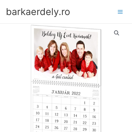
Skip
barkaerdely.ro
to
content