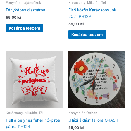
Fényképes ajándékok
Karácsony, Mikulás, Tél
Fényképes díszpárna
Első közös Karácsonyunk
2021 PH129
55,00
lei
55,00
lei
Kosárba teszem
Kosárba teszem
Karácsony, Mikulás, Tél
Konyha és Otthon
Hull a pelyhes fehér hó-piros
„Házi áldás” falióra ORA5H
párna PH124
55,00
lei