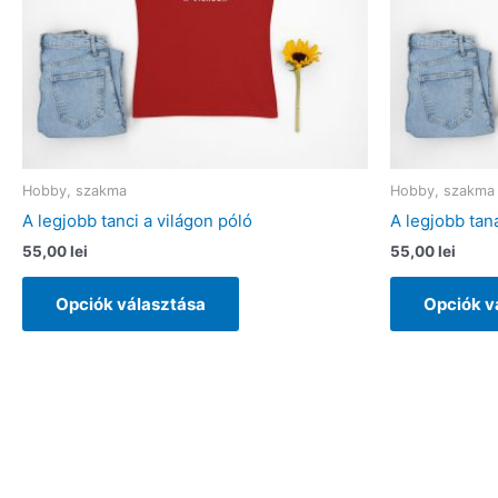
Hobby, szakma
Hobby, szakma
A legjobb tanci a világon póló
A legjobb tan
55,00
lei
55,00
lei
Ennek
Opciók választása
Opciók v
a
terméknek
több
variációja
van.
A
változatok
a