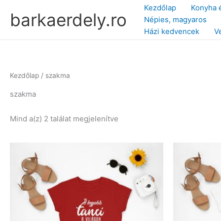
Skip
Kezdőlap
Konyha 
barkaerdely.ro
to
Népies, magyaros
content
Házi kedvencek
V
Kezdőlap
/ szakma
szakma
Sorted
Mind a(z) 2 találat megjelenítve
by
latest