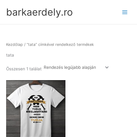
Skip
barkaerdely.ro
to
content
Kezdőlap
/ “tata” címkével rendelkező termékek
tata
Összesen 1 találat