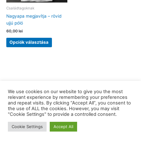
Családtagoknak
Nagyapa megjavítja – rövid
ujjú póló
60,00
lei
Ennek
Opciók választása
a
terméknek
több
variációja
van.
A
változatok
We use cookies on our website to give you the most
a
relevant experience by remembering your preferences
termékoldalon
and repeat visits. By clicking “Accept All”, you consent to
választhatók
the use of ALL the cookies. However, you may visit
Copyright © 2026 barkaerdely.ro | Powered by
Astra WordPress
"Cookie Settings" to provide a controlled consent.
ki
Theme
Cookie Settings
Accept All