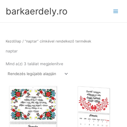
Skip
barkaerdely.ro
to
content
Kezdőlap
/ “naptar” címkével rendelkező termékek
naptar
Sorted
Mind a(z) 3 találat megjelenítve
by
latest