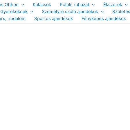
és Otthon
Kulacsok
Pólók, ruházat
Ékszerek
Gyerekeknek
Személyre szóló ajándékok
Születé
ers, irodalom
Sportos ajándékok
Fényképes ajándékok