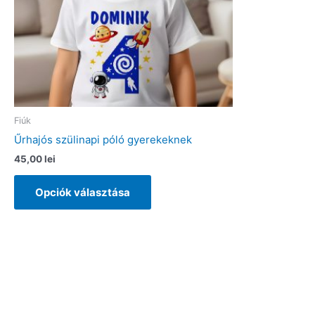
Fiúk
Űrhajós szülinapi póló gyerekeknek
45,00
lei
Ennek
Opciók választása
a
terméknek
több
variációja
van.
A
változatok
a