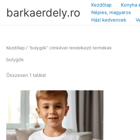
Skip
Kezdőlap
Konyha 
barkaerdely.ro
to
Népies, magyaros
content
Házi kedvencek
V
Kezdőlap
/ “bolygók” címkével rendelkező termékek
bolygók
Összesen 1 találat