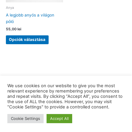
Anya
A legjobb anyós a világon
póló
55,00
lei
Ennek
Opciók választása
a
terméknek
több
variációja
van.
A
változatok
We use cookies on our website to give you the most
a
relevant experience by remembering your preferences
termékoldalon
and repeat visits. By clicking “Accept All”, you consent to
választhatók
the use of ALL the cookies. However, you may visit
Copyright © 2026 barkaerdely.ro | Powered by
Astra WordPress
"Cookie Settings" to provide a controlled consent.
ki
Theme
Cookie Settings
Accept All