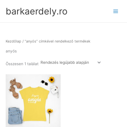
Skip
barkaerdely.ro
to
content
Kezdőlap
/ “anyós” címkével rendelkező termékek
anyós
Összesen 1 találat